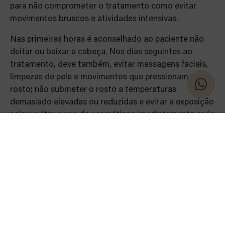
para não comprometer o tratamento como evitar
movimentos bruscos e atividades intensivas.
Nas primeiras horas é aconselhado ao paciente não
deitar ou baixar a cabeça. Nos dias seguintes ao
tratamento, deve também, evitar massagens faciais,
limpezas de pele e movimentos que pressionam o
rosto; não submeter o rosto a temperaturas
demasiado elevadas ou reduzidas e evitar a exposição
solar; evitar o uso de cosméticos imediatamente após
o procedimento; Não realizar esforço físico ou prática
desportiva durante 24 horas.
Para o guiar na escolha daquele que será o
tratamento mais adequado às suas exigências e
necessidades, a Belmedic tem à sua disposição os
mais experientes profissionais e os tratamentos mais
inovadores, numa clínica de confiança, que o ajudam
na escolha do procedimento que melhor se adapta ao