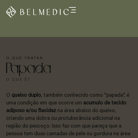
O QUE TRATAR
Papada
O QUE É?
O
queixo duplo
, também conhecido como “papada”, é
uma condição em que ocorre um
acumulo de tecido
adiposo e/ou flacidez
na área abaixo do queixo,
criando uma dobra ou protuberância adicional na
região do pescoço. Isso faz com que pareça que a
pessoa tem duas camadas de pele ou gordura na área