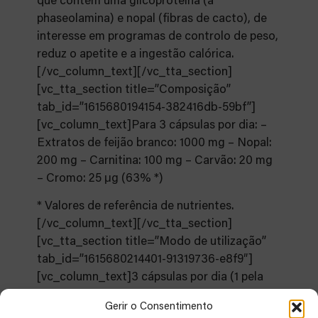
que contém uma glicoproteína (a
phaseolamina) e nopal (fibras de cacto), de
interesse em programas de controlo de peso,
reduz o apetite e a ingestão calórica.
[/vc_column_text][/vc_tta_section]
[vc_tta_section title=”Composição”
tab_id=”1615680194154-382416db-59bf”]
[vc_column_text]Para 3 cápsulas por dia: –
Extratos de feijão branco: 1000 mg – Nopal:
200 mg – Carnitina: 100 mg – Carvão: 20 mg
– Cromo: 25 μg (63% *)
* Valores de referência de nutrientes.
[/vc_column_text][/vc_tta_section]
[vc_tta_section title=”Modo de utilização”
tab_id=”1615680214401-91319736-e8f9″]
[vc_column_text]3 cápsulas por dia (1 pela
manhã, 1 ao meio-dia e 1 à noite) ou conforme
Gerir o Consentimento
orientação de um profissional de saúde.