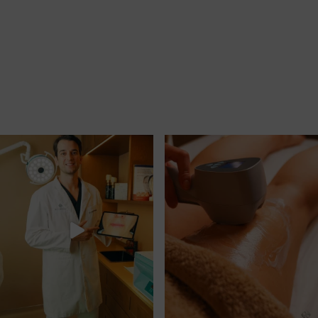
Related Product
Et non est nisl mi vitae faucibus ut nulla amet
malesuada bibendum massa vivamus tempor imperdiet
posuere fusce adipiscing