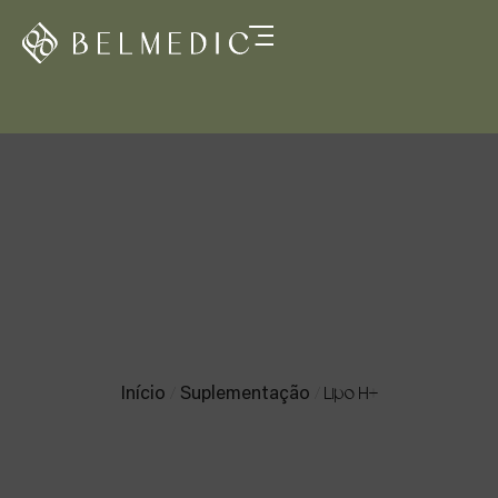
Product Details
/
/ Lipo H+
Início
Suplementação