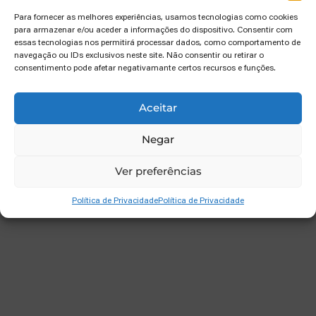
[/vc_column_text][/vc_tta_section]
Para fornecer as melhores experiências, usamos tecnologias como cookies
[vc_tta_section title=”Alergénios”
para armazenar e/ou aceder a informações do dispositivo. Consentir com
essas tecnologias nos permitirá processar dados, como comportamento de
tab_id=”1617486425154-240cbcac-f600″]
navegação ou IDs exclusivos neste site. Não consentir ou retirar o
[vc_column_text]Não contém nenhum dos 14
consentimento pode afetar negativamante certos recursos e funções.
ingredientes não alergênicos (ingredientes
diretos).[/vc_column_text][/vc_tta_section]
Aceitar
[vc_tta_section title=”Precauções”
tab_id=”1617485355138-a2368f08-ddc2″]
Negar
[vc_column_text][/vc_column_text]
Ver preferências
[/vc_tta_section][/vc_tta_tabs]
[/vc_column][/vc_row]
Política de Privacidade
Política de Privacidade
other products