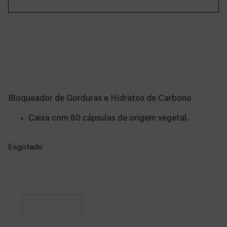
Lipo H+
19,51
€
n.d.
Bloqueador de Gorduras e Hidratos de Carbono
Caixa com 60 cápsulas de origem vegetal.
Category
Suplementação
Esgotado
Descrição