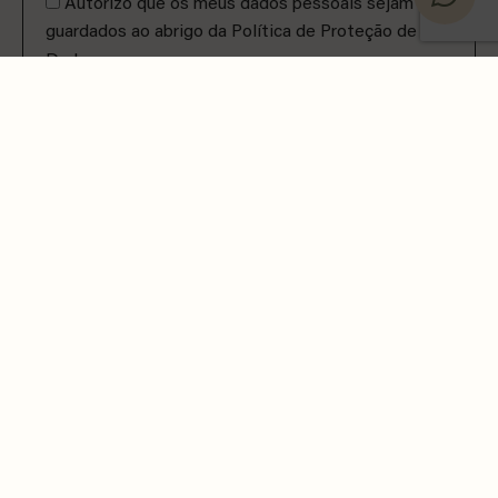
Autorizo que os meus dados pessoais sejam
guardados ao abrigo da Política de Proteção de
Dados.
ENVIAR
TRATAMENTOS
Medicina Estética