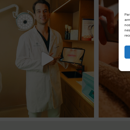
Par
arm
nos
nes
rec