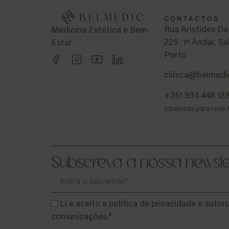
CONTACTOS
Rua Aristides D
Medicina Estética e Bem-
225 1º Andar, Sa
Estar
Porto
clinica@belmedi
+351 934 448 12
(chamada para rede f
Subscreva a nossa newsle
Li e aceito a política de privacidade e auto
comunicações.*