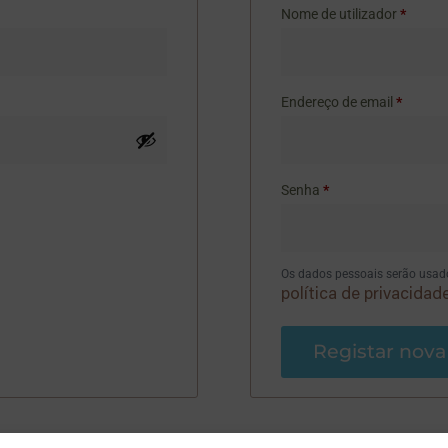
Nome de utilizador
*
Endereço de email
*
Senha
*
Os dados pessoais serão usados
política de privacidad
Registar nova