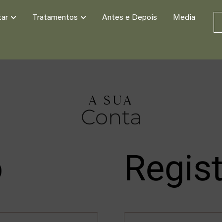
tar
Tratamentos
Antes e Depois
Media
A SUA
Conta
o
Regis