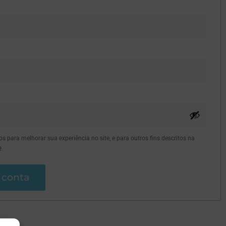
 para melhorar sua experiência no site, e para outros fins descritos na
e
.
 conta