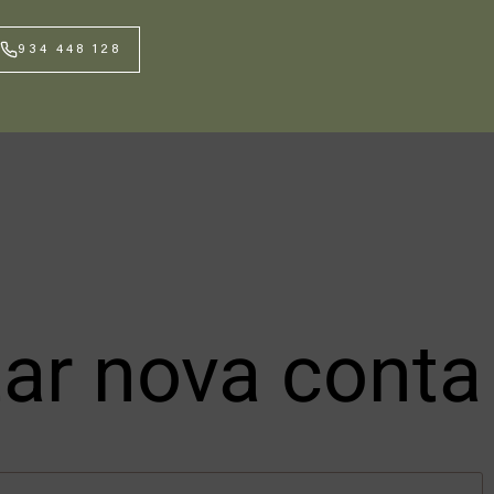
934 448 128
tar nova conta